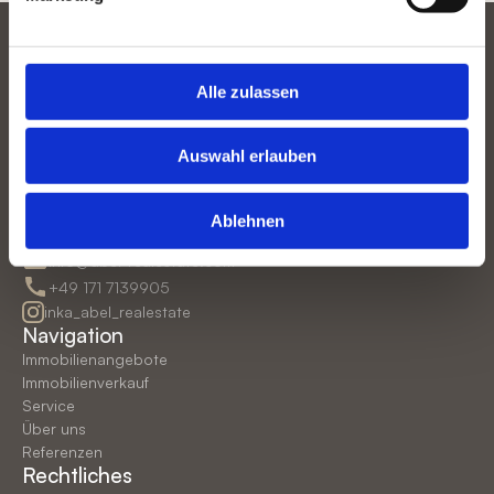
Alle zulassen
Auswahl erlauben
Kontakt
Ablehnen
Mühlenstraße 1,  39175 Biederitz
info@abel-realestate.com
+49 171 7139905
inka_abel_realestate
Navigation
Immobilienangebote
Immobilienverkauf
Service
Über uns
Referenzen
Rechtliches